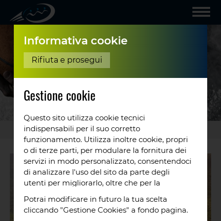
Informativa cookie
Rifiuta e prosegui
Gestione cookie
Questo sito utilizza cookie tecnici
indispensabili per il suo corretto
Eventi e News
/
News
Buone
...
funzionamento. Utilizza inoltre cookie, propri
o di terze parti, per modulare la fornitura dei
servizi in modo personalizzato, consentendoci
di analizzare l'uso del sito da parte degli
utenti per migliorarlo, oltre che per la
profilazione e, in alcuni casi, per inviarti
Potrai modificare in futuro la tua scelta
proposte o messaggi pubblicitari. Puoi
cliccando "Gestione Cookies" a fondo pagina.
accettare tutti i cookie da noi utilizzati, o