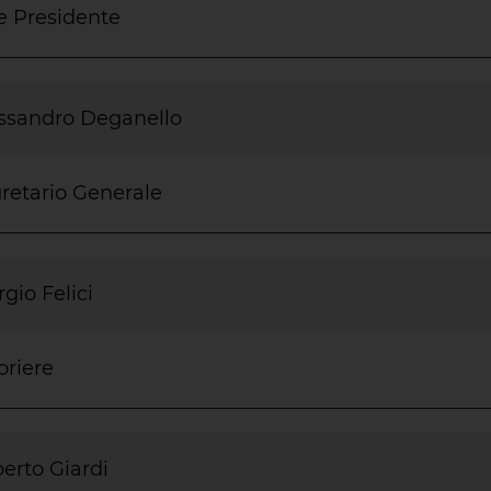
e Presidente
ssandro Deganello
retario Generale
rgio Felici
oriere
erto Giardi