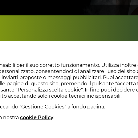
CATEGORIE
GALLERY
EVENTI E NEWS
R
sabili per il suo corretto funzionamento. Utilizza inoltre c
ersonalizzato, consentendoci di analizzare l'uso del sito d
r inviarti proposte o messaggi pubblicitari. Puoi accettare tu
Club
/
Direttivo
lle pagine di questo sito, premendo il pulsante "Accetta t
lsante "Personalizza scelta cookie". Infine puoi decidere 
to accettando solo i cookie tecnici indispensabili.
GRAMMA
cliccando "Gestione Cookies" a fondo pagina.
la nostra
cookie Policy
.