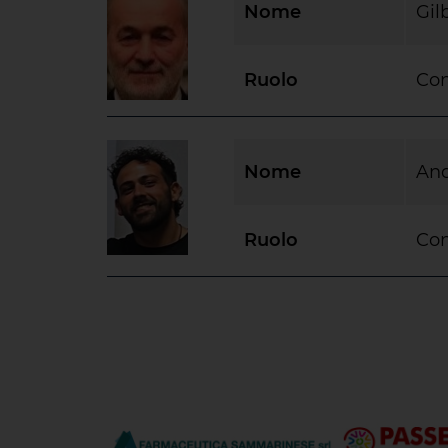
Nome
Gil
Ruolo
Con
Nome
And
Ruolo
Con