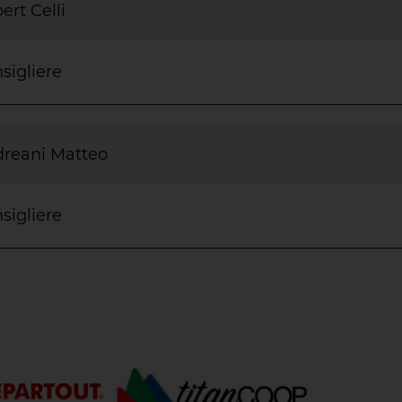
bert Celli
sigliere
reani Matteo
sigliere