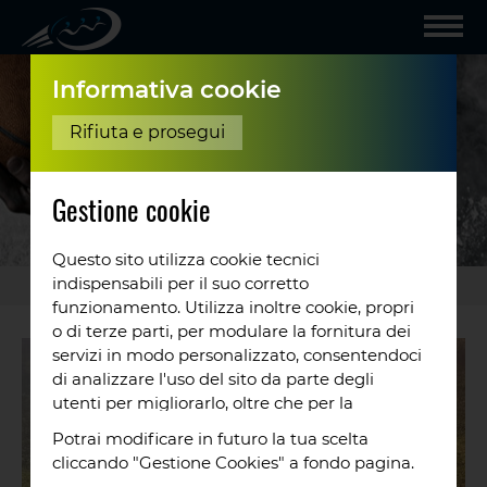
Informativa cookie
Rifiuta e prosegui
Gestione cookie
Questo sito utilizza cookie tecnici
indispensabili per il suo corretto
Gallery
/
Buone
...
funzionamento. Utilizza inoltre cookie, propri
o di terze parti, per modulare la fornitura dei
servizi in modo personalizzato, consentendoci
di analizzare l'uso del sito da parte degli
utenti per migliorarlo, oltre che per la
profilazione e, in alcuni casi, per inviarti
Potrai modificare in futuro la tua scelta
proposte o messaggi pubblicitari. Puoi
cliccando "Gestione Cookies" a fondo pagina.
accettare tutti i cookie da noi utilizzati, o