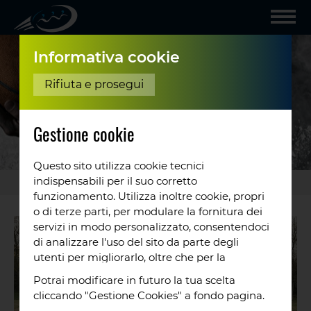
Informativa cookie
Rifiuta e prosegui
Gestione cookie
Questo sito utilizza cookie tecnici
indispensabili per il suo corretto
Gallery
/
Coppa
...
funzionamento. Utilizza inoltre cookie, propri
o di terze parti, per modulare la fornitura dei
servizi in modo personalizzato, consentendoci
di analizzare l'uso del sito da parte degli
utenti per migliorarlo, oltre che per la
profilazione e, in alcuni casi, per inviarti
Potrai modificare in futuro la tua scelta
proposte o messaggi pubblicitari. Puoi
cliccando "Gestione Cookies" a fondo pagina.
accettare tutti i cookie da noi utilizzati, o