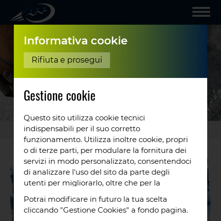
Informativa cookie
Rifiuta e prosegui
Gestione cookie
Questo sito utilizza cookie tecnici
indispensabili per il suo corretto
Gallery
/
RCSM vs
...
funzionamento. Utilizza inoltre cookie, propri
o di terze parti, per modulare la fornitura dei
servizi in modo personalizzato, consentendoci
di analizzare l'uso del sito da parte degli
utenti per migliorarlo, oltre che per la
profilazione e, in alcuni casi, per inviarti
Potrai modificare in futuro la tua scelta
proposte o messaggi pubblicitari. Puoi
cliccando "Gestione Cookies" a fondo pagina.
accettare tutti i cookie da noi utilizzati, o