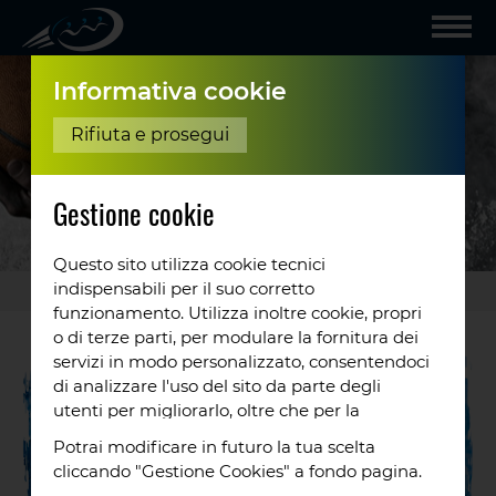
Informativa cookie
Rifiuta e prosegui
Gestione cookie
Questo sito utilizza cookie tecnici
indispensabili per il suo corretto
Gallery
/
RCSM vs
...
funzionamento. Utilizza inoltre cookie, propri
o di terze parti, per modulare la fornitura dei
servizi in modo personalizzato, consentendoci
di analizzare l'uso del sito da parte degli
utenti per migliorarlo, oltre che per la
profilazione e, in alcuni casi, per inviarti
Potrai modificare in futuro la tua scelta
proposte o messaggi pubblicitari. Puoi
cliccando "Gestione Cookies" a fondo pagina.
accettare tutti i cookie da noi utilizzati, o