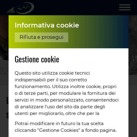
Informativa cookie
Rifiuta e prosegui
Gestione cookie
Questo sito utilizza cookie tecnici
indispensabili per il suo corretto
Club
/
Le nostre
...
funzionamento. Utilizza inoltre cookie, propri
o di terze parti, per modulare la fornitura dei
LE NOSTRE CATEGORIE
servizi in modo personalizzato, consentendoci
di analizzare l'uso del sito da parte degli
Settore agonistico
utenti per migliorarlo, oltre che per la
profilazione e, in alcuni casi, per inviarti
Potrai modificare in futuro la tua scelta
proposte o messaggi pubblicitari. Puoi
Maschile maggiorenni
cliccando "Gestione Cookies" a fondo pagina.
accettare tutti i cookie da noi utilizzati, o
Femminile maggiorenni + Under 18